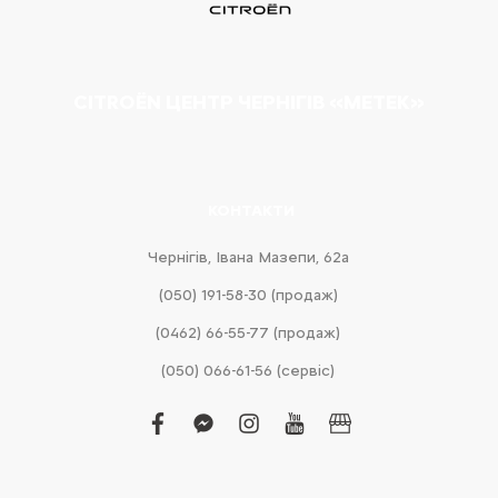
CITROËN ЦЕНТР ЧЕРНІГІВ «МЕТЕК»
КОНТАКТИ
Чернігів, Івана Мазепи, 62а
(050) 191-58-30 (продаж)
(0462) 66-55-77 (продаж)
(050) 066-61-56 (сервіс)
facebook
facebook-
instagram
youtube
business
messenger