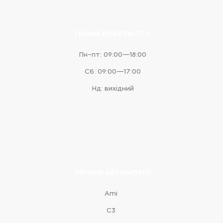
ГРАФІК РОБОТИ СТО
Пн–пт: 09:00—18:00
Сб: 09:00—17:00
Нд: вихідний
ЛЕГКОВІ АВТОМОБІЛІ
Ami
С3