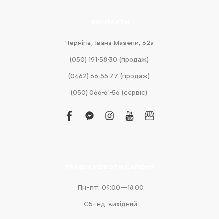
КОНТАКТИ
Чернігів, Івана Мазепи, 62а
(050) 191-58-30 (продаж)
(0462) 66-55-77 (продаж)
(050) 066-61-56 (сервіс)
facebook
facebook-
instagram
youtube
business
messenger
ГРАФІК РОБОТИ САЛОНУ
Пн–пт: 09:00—18:00
Сб–нд: вихідний