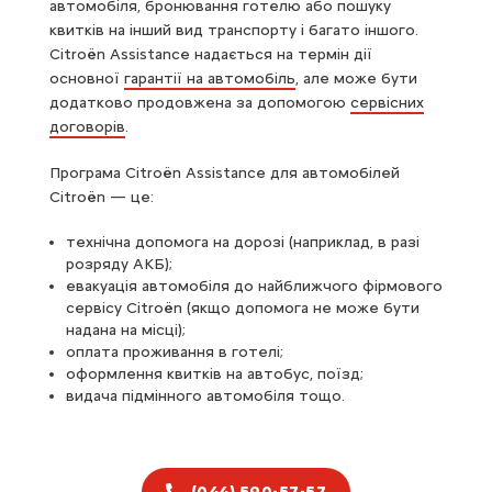
автомобіля, бронювання готелю або пошуку
квитків на інший вид транспорту і багато іншого.
Citroёn Assistance надається на термін дії
основної
гарантії на автомобіль
, але може бути
додатково продовжена за допомогою
сервісних
договорів
.
Програма Citroën Assistance для автомобілей
Citroёn — це:
технічна допомога на дорозі (наприклад, в разі
розряду АКБ);
евакуація автомобіля до найближчого фірмового
сервісу Citroёn (якщо допомога не може бути
надана на місці);
оплата проживання в готелі;
оформлення квитків на автобус, поїзд;
видача підмінного автомобіля тощо.