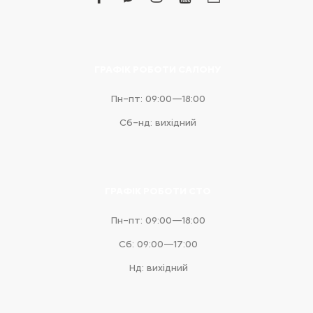
facebook
facebook-
instagram
youtube
business
messenger
ГРАФІК РОБОТИ САЛОНУ
Пн–пт: 09:00—18:00
Сб–нд: вихідний
ГРАФІК РОБОТИ СТО
Пн–пт: 09:00—18:00
Сб: 09:00—17:00
Нд: вихідний