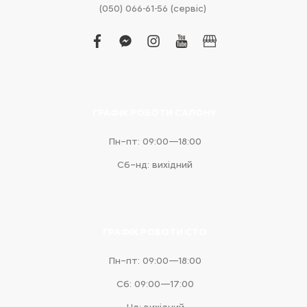
(050) 066-61-56 (сервіс)
facebook
facebook-
instagram
youtube
business
messenger
ГРАФІК РОБОТИ САЛОНУ
Пн–пт: 09:00—18:00
Сб–нд: вихідний
ГРАФІК РОБОТИ СТО
Пн–пт: 09:00—18:00
Сб: 09:00—17:00