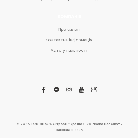
КОМПАНІЯ
Про салон
Контактна інформація
Авто у наявності
facebook
facebook-
instagram
youtube
business
messenger
© 2026 ТОВ «Пежо Сітроен Україна». Усі права належать
правовласникам.