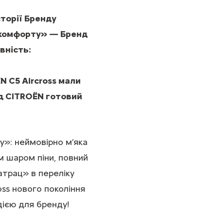
торії Бренду
 комфорту» — Бренд
вність:
N C5 Aircross мали
нд CITROЁN готовий
»: неймовірно м’яка
м шаром піни, повний
атрац» в переліку
ss нового покоління
ією для бренду!