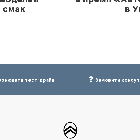
й смак
в У
онювати тест-драйв
Замовити консул