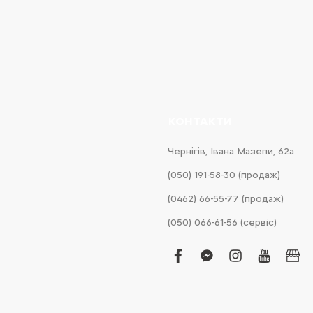
КОНТАКТИ
Чернігів, Івана Мазепи, 62а
(050) 191-58-30 (продаж)
(0462) 66-55-77 (продаж)
(050) 066-61-56 (сервіс)
facebook
facebook-
instagram
youtub
bus
messenger