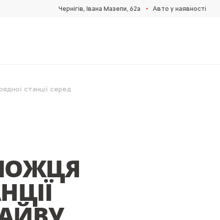
•
Чернігів, Івана Мазепи, 62а
Авто у наявності
ядної станції серед
ЕМОЖЦЯ
НЦІЇ
РАЙВУ