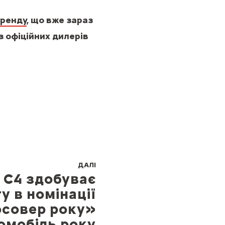
бренду
, що вже зараз
 офіційних дилерів
ДАЛІ
n C4 здобуває
у в номінації
осовер року»
омобіль року