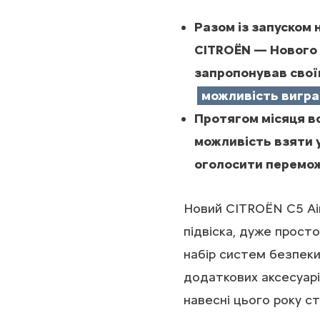
Разом із запуском 
CITROЁN — Нового
запропонував своїм
можливість вигра
Протягом місяця вс
можливість взяти у
оголосити перемо
Новий CITROЁN C5 Ai
підвіска, дуже прост
набір систем безпеки
додаткових аксесуарі
навесні цього року 