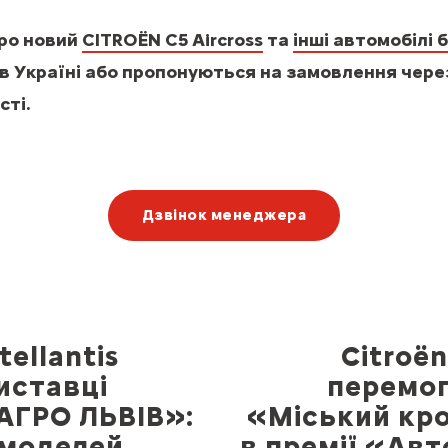
про новий
CITROЁN C5 Aircross
та
інші автомобілі 
в Україні або пропонуються на замовлення через
сті.
Дзвінок менеджера
tellantis
Citroë
иставці
перемог
АГРО ЛЬВІВ»:
«Міський кр
 моделей
в премії «Авт