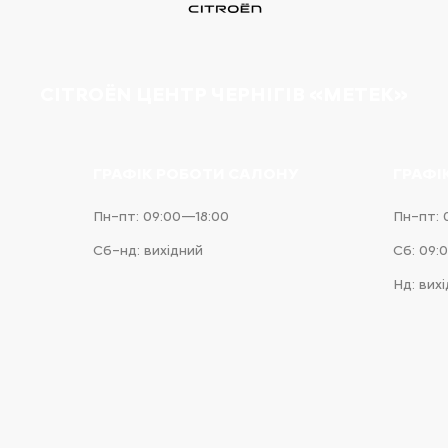
CITROËN ЦЕНТР ЧЕРНІГІВ «МЕТЕК»
ГРАФІК РОБОТИ САЛОНУ
ГРАФІ
Пн–пт: 09:00—18:00
Пн–пт: 
Сб–нд: вихідний
Сб: 09:
Нд: вих
e
iness