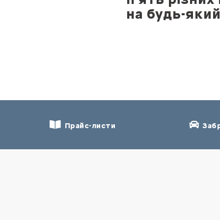
на будь-яки
Прайс-листи
Забр