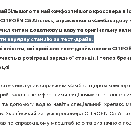
найбільшого та найкомфортнішого кросовера в іс
CITROЁN C5 Aircross
, справжнього «амбасадору
 клієнтам додаткову цікаву та оригінальну акти
ти зарядну станцію за тест-драйв.
і клієнти, які пройшли тест-драйв нового CITROЁ
часть в розіграші зарядної станції. І тепер бре
жця!
rcross виступає справжнім «амбасадором комфорту
орий салон зі комфортними сидіннями з потовщени
 та допомоги водію, навіть спеціальний «релакс-м
в. Український запуск кросовера CITROЁN C5 Aircro
став по-справжньому масштабною та визначною под