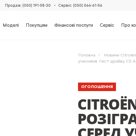
•
Продаж: (050) 191-58-30
Сервіс: (050) 066-61-56
Моделі
Покупцям
Фінансові послуги
Сервіс
Про ко
Головна
Новини Citroën
учасників тест-драйву C5 A
ОГОЛОШЕННЯ
CITROË
РОЗІГР
СЕРЕД 