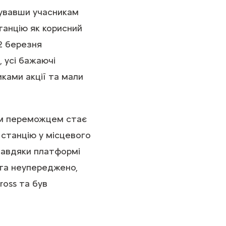
увавши учасникам
танцію як корисний
12 березня
, усі бажаючі
ками акції та мали
им переможцем стає
станцію у місцевого
авдяки платформі
 та неупереджено,
ross та був