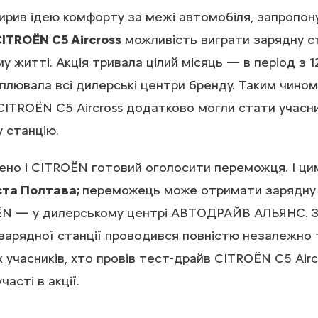
рив ідею комфорту за межі автомобіля, запропон
ITROËN C5 Aircross
можливість виграти зарядну с
у житті. Акція тривала цілий місяць — в період з 
оплювала всі дилерські центри бренду. Таким чином
ITROЁN C5 Aircross додатково могли стати учасни
 станцію.
ено і CITROЁN готовий оголосити переможця. І ц
ста Полтава;
переможець може отримати зарядну 
ЁN — у дилерському центрі АВТОДРАЙВ АЛЬЯНС. З
 зарядної станції проводився повністю незалежно
 учасників, хто провів тест-драйв CITROЁN C5 Airc
асті в акції.