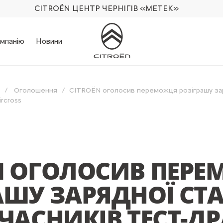
CITROËN ЦЕНТР ЧЕРНІГІВ
«МЕТЕК»
мпанію
Новини
Оголошення
CITROËN оголосив переможця розіграшу зар
ircross
N ОГОЛОСИВ ПЕР
АШУ ЗАРЯДНОЇ СТА
УЧАСНИКІВ ТЕСТ-Д