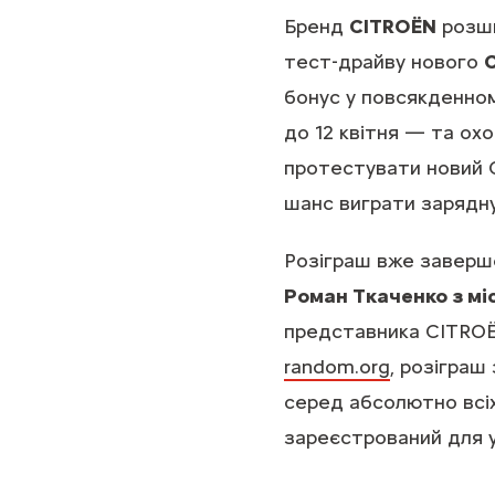
Бренд
CITROËN
розши
тест-драйву нового
C
бонус у повсякденном
до 12 квітня — та ох
протестувати новий C
шанс виграти зарядну
Розіграш вже заверш
Роман Ткаченко з мі
представника CITRO
random.org
, розіграш
серед абсолютно всіх
зареєстрований для уч