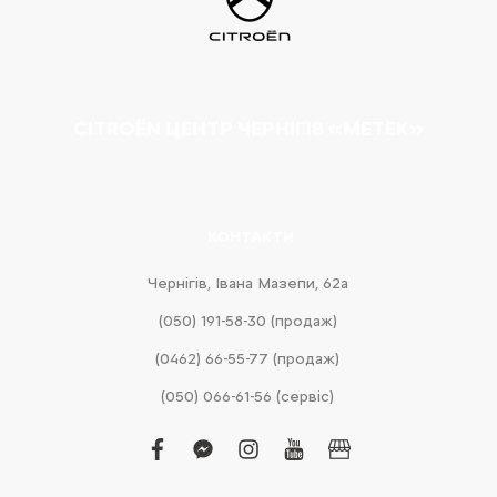
CITROËN ЦЕНТР ЧЕРНІГІВ «МЕТЕК»
КОНТАКТИ
Чернігів, Івана Мазепи, 62а
(050) 191-58-30 (продаж)
(0462) 66-55-77 (продаж)
(050) 066-61-56 (сервіс)
facebook
facebook-
instagram
youtube
business
messenger