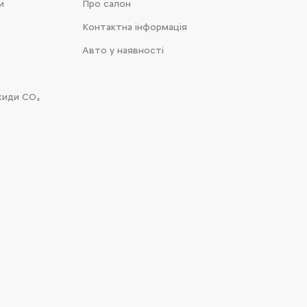
и
Про салон
Контактна інформація
Авто у наявності
киди CO₂