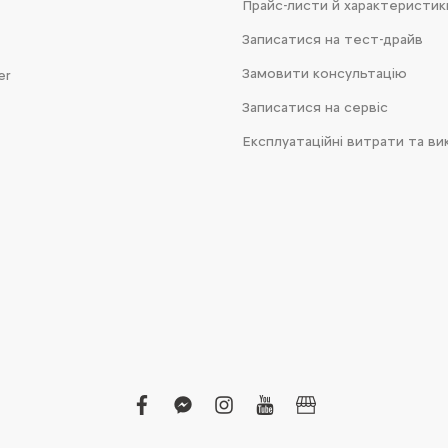
Прайс-листи й характеристик
Записатися на тест-драйв
Замовити консультацію
er
Записатися на сервіс
Експлуатаційні витрати та ви
facebook
facebook-
instagram
youtube
business
messenger