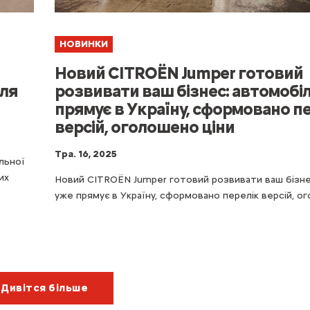
НОВИНКИ
Новий CITROЁN Jumper готовий
для
розвивати ваш бізнес: автомобі
прямує в Україну, сформовано п
версій, оголошено ціни
Тра. 16, 2025
льної
их
Новий CITROЁN Jumper готовий розвивати ваш бізне
уже прямує в Україну, сформовано перелік версій, ог
Дивітся більше