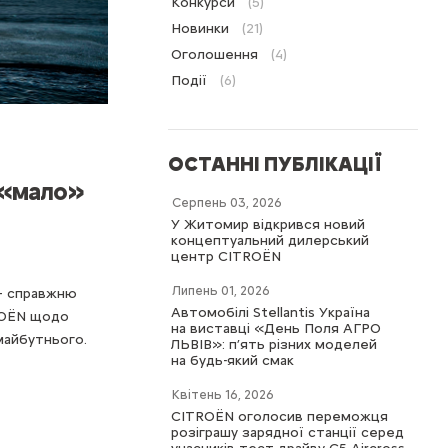
Конкурси
(5)
Новинки
(21)
Оголошення
(4)
Події
(6)
ОСТАННІ ПУБЛІКАЦІЇ
 «мало»
Серпень 03, 2026
У Житомир відкрився новий
концептуальний дилерський
центр CITROËN
Липень 01, 2026
— справжню
Автомобілі Stellantis Україна
TROЁN щодо
на виставці «День Поля АГРО
 майбутнього.
ЛЬВІВ»: п’ять різних моделей
на будь-який смак
Квітень 16, 2026
CITROËN оголосив переможця
розіграшу зарядної станції серед