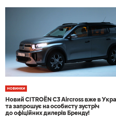
НОВИНКИ
Новий CITROЁN C3 Aircross вже в Укра
та запрошує на особисту зустріч
до офіційних дилерів Бренду!