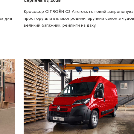
Серпень 07, 2025
Кросовер CITROЁN C3 Aircross готовий запропонува
простору для великої родини: зручний салон з чудо
на для
великий багажник, рейлінги на даху.