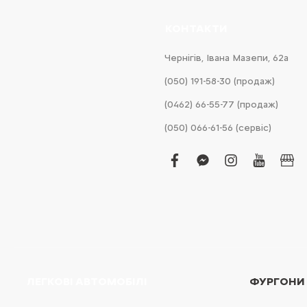
КОНТАКТИ
Чернігів, Івана Мазепи, 62а
(050) 191-58-30 (продаж)
(0462) 66-55-77 (продаж)
(050) 066-61-56 (сервіс)
facebook
facebook-
instagram
youtub
bus
messenger
ЛЕГКОВІ АВТОМОБІЛІ
ФУРГОНИ