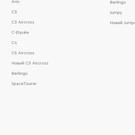
Ami
Berlingo
С3
Jumpy
С3 Aircross
Новий Jump
C-Elysée
С4
С5 Aircross
Новий С5 Aircross
Berlingo
SpaceTourer