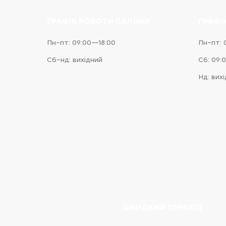
ГРАФІК РОБОТИ САЛОНУ
ГРАФІ
Пн–пт: 09:00—18:00
Пн–пт: 
Сб–нд: вихідний
Сб: 09:
Нд: вих
e
iness
ШВИДКИЙ ПЕРЕХІД