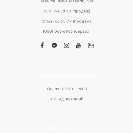
Чернігів, Івана Мазепи, 62а
(050) 191-58-30 (продаж)
(0462) 66-55-77 (продаж)
(050) 066-61-56 (сервіс)
facebook
facebook-
instagram
youtube
business
messenger
ГРАФІК РОБОТИ САЛОНУ
Пн–пт: 09:00—18:00
Сб–нд: вихідний
ГРАФІК РОБОТИ СТО