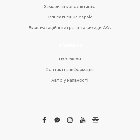
Замовити консультацію
Записатися на сервіс
Експлуатаційні витрати та викиди CO₂
КОМПАНІЯ
Про салон
Контактна інформація
Авто у наявності
facebook
facebook-
instagram
youtube
business
messenger