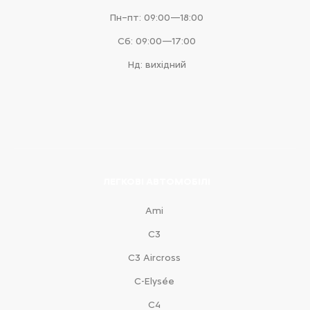
Пн–пт: 09:00—18:00
Сб: 09:00—17:00
Нд: вихідний
ЛЕГКОВІ АВТОМОБІЛІ
Ami
С3
С3 Aircross
C-Elysée
С4