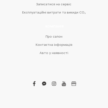
Записатися на сервіс
Експлуатаційні витрати та викиди CO₂
КОМПАНІЯ
Про салон
Контактна інформація
Авто у наявності
facebook
facebook-
instagram
youtube
business
messenger