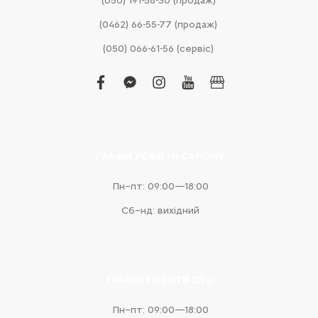
(050) 191-58-30 (продаж)
(0462) 66-55-77 (продаж)
(050) 066-61-56 (сервіс)
facebook
facebook-
instagram
youtube
business
messenger
ГРАФІК РОБОТИ САЛОНУ
Пн–пт: 09:00—18:00
Сб–нд: вихідний
ГРАФІК РОБОТИ СТО
Пн–пт: 09:00—18:00