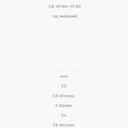
Сб: 09:00—17:00
Нд: вихідний
ЛЕГКОВІ АВТОМОБІЛІ
Ami
С3
С3 Aircross
C-Elysée
С4
С5 Aircross