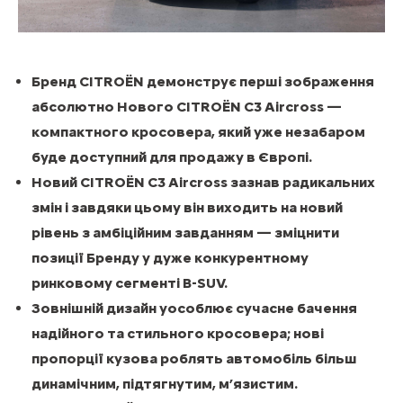
Бренд CITROЁN демонструє перші зображення
абсолютно Нового CITROЁN C3 Aircross —
компактного кросовера, який уже незабаром
буде доступний для продажу в Європі.
Новий CITROЁN C3 Aircross зазнав радикальних
змін і завдяки цьому він виходить на новий
рівень з амбіційним завданням — зміцнити
позиції Бренду у дуже конкурентному
ринковому сегменті B-SUV.
Зовнішній дизайн уособлює сучасне бачення
надійного та стильного кросовера; нові
пропорції кузова роблять автомобіль більш
динамічним, підтягнутим, м’язистим.