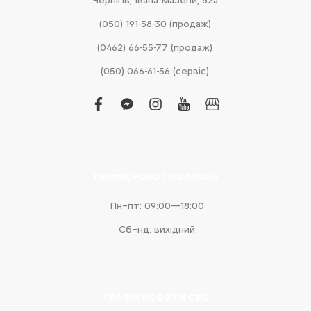
Чернігів, Івана Мазепи, 62а
(050) 191-58-30 (продаж)
(0462) 66-55-77 (продаж)
(050) 066-61-56 (сервіс)
facebook
facebook-
instagram
youtube
business
messenger
ГРАФІК РОБОТИ САЛОНУ
Пн–пт: 09:00—18:00
Сб–нд: вихідний
ГРАФІК РОБОТИ СТО