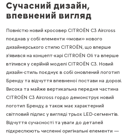
Сучасний дизайн,
впевнений вигляд
Повністю новий кросовер CITROЁN C3 Aircross
поєднав у собі елементи «мови» нового
дизайнерського стилю CITROЁN, що вперше
з’явився на концепт-карі CITROЁN Oli та вперше
втілився у серійній моделі CITROЁN C3. Новий
дизайн-стиль поєднує в собі оновлений логотип
Бренду та відчуття впевненої постави на дорозі.
Висока та майже вертикальна передня частина
CITROЁN C3 Aircross гордо демонструє новий
логотип Бренду, а також має характерний
світловий підпис у вигляді трьох LED-сегментів.
Відчуття сучасності та уваги до деталей
підкреслюють численні оригінальні елементи —