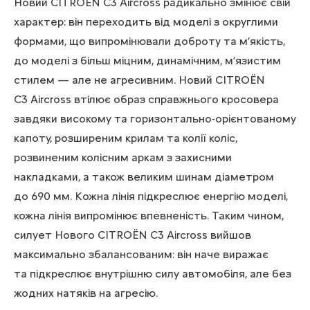
Новий CITROЁN C3 Aircross
радикально змінює свій
характер: він переходить від моделі з округлими
формами, що випромінювали доброту та м’якість,
до моделі з більш міцним, динамічним, м’язистим
стилем — але не агресивним. Новий CITROЁN
C3 Aircross втілює образ справжнього кросовера
завдяки високому та горизонтально-орієнтованому
капоту, розширеним крилам та колії коліс,
розвиненим колісним аркам з захисними
накладками, а також великим шинам діаметром
до 690 мм. Кожна лінія підкреслює енергію моделі,
кожна лінія випромінює впевненість. Таким чином,
силует Нового CITROЁN C3 Aircross вийшов
максимально збалансованим: він наче виражає
та підкреслює внутрішню силу автомобіля, але без
жодних натяків на агресію.