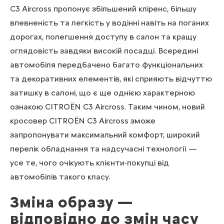
C3 Aircross пропонує збільшений кліренс, більшу
впевненість та легкість у водінні навіть на поганих
дорогах, полегшення доступу в салон та кращу
оглядовість завдяки високій посадці. Всередині
автомобіля передбачено багато функціональних
та декоративних елементів, які сприяють відчуттю
затишку в салоні, що є ще однією характерною
ознакою CITROЁN C3 Aircross. Таким чином, новий
кросовер CITROЁN C3 Aircross зможе
запропонувати максимальний комфорт, широкий
перелік обладнання та надсучасні технології —
усе те, чого очікують клієнти-покупці від
автомобілів такого класу.
Зміна образу —
відповідно до змін часу