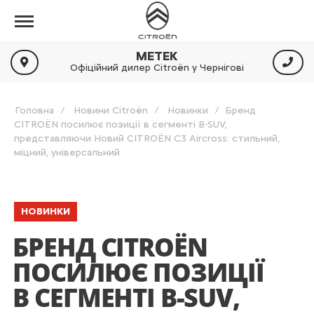
МЕТЕК
Офіційний дилер Citroën у Чернігові
Головна
Новини Citroën
Новинки
Бренд
CITROЁN посилює позиції в сегменті B-SUV,
представляючи Новий CITROЁN С3 Aircross: стильний,
міцний, універсальний
НОВИНКИ
БРЕНД CITROЁN
ПОСИЛЮЄ ПОЗИЦІЇ
В СЕГМЕНТІ B-SUV,