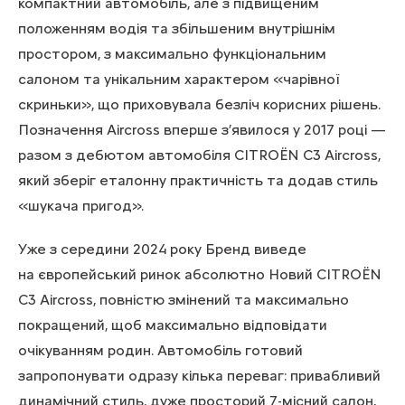
компактний автомобіль, але з підвищеним
положенням водія та збільшеним внутрішнім
простором, з максимально функціональним
салоном та унікальним характером «чарівної
скриньки», що приховувала безліч корисних рішень.
Позначення Aircross вперше з’явилося у 2017 році —
разом з дебютом автомобіля CITROЁN C3 Aircross,
який зберіг еталонну практичність та додав стиль
«шукача пригод».
Уже з середини 2024 року Бренд виведе
на європейський ринок абсолютно Новий CITROЁN
C3 Aircross, повністю змінений та максимально
покращений, щоб максимально відповідати
очікуванням родин. Автомобіль готовий
запропонувати одразу кілька переваг: привабливий
динамічний стиль, дуже просторий 7-місний салон,