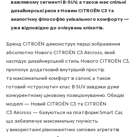
важливому сегменті B-SUV, а також має спільні
дизайнерські риси з Новим CITROЁN C3 та
аналогічну філософію унікального комфорту —
уже відповідно до очікувань клієнтів.
Бренд CITROЁN демонструє перші зображення
абсолютно Нового CITROЁN C3 Aircross, який
наслідує дизайнерський стиль Нового CITROЁN C3,
пропонує додатковий внутрішній простір
та максимальний комфорт в салоні, а також
готовий «струснути» клас B-SUV завдяки дуже
конкурентному ціновому позиціонуванню. Обидві
моделі — Новий CITROЁN С3 та CITROЁN
C3 Aircross — базуються на платформі Smart Car,
що забезпечує максимальну гнучкість
у використанні різноманітних силових агрегатів