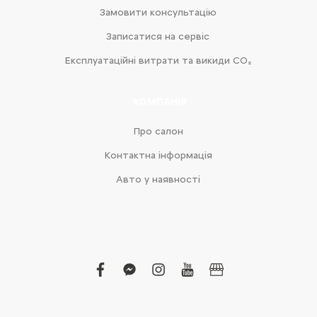
Замовити консультацію
Записатися на сервіс
Експлуатаційні витрати та викиди CO₂
КОМПАНІЯ
Про салон
Контактна інформація
Авто у наявності
facebook
facebook-
instagram
youtube
business
messenger