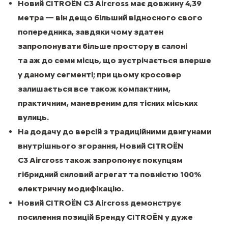
Новий CITROЁN C3 Aircross має довжину 4,39
метра — він дещо більший відносного свого
попередника, завдяки чому здатен
запропонувати більше простору в салоні
та аж до семи місць, що зустрічається вперше
у даному сегменті; при цьому кросовер
залишається все також компактним,
практичним, маневреним для тісних міських
вулиць.
На додачу до версій з традиційними двигунами
внутрішнього згорання, Новий CITROЁN
C3 Aircross також запропонує покупцям
гібридний силовий агрегат та повністю 100%
електричну модифікацію.
Новий CITROЁN C3 Aircross демонструє
посилення позицій Бренду CITROЁN у дуже