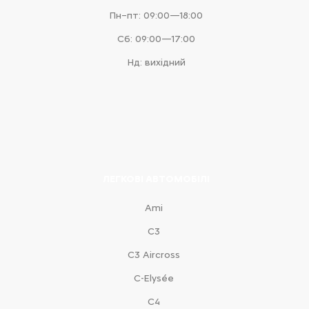
Пн–пт: 09:00—18:00
Сб: 09:00—17:00
Нд: вихідний
ЛЕГКОВІ АВТОМОБІЛІ
Ami
С3
С3 Aircross
C-Elysée
С4